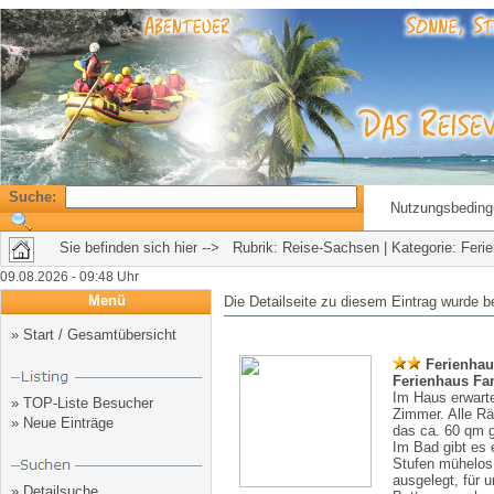
Suche:
Nutzungsbedin
Sie befinden sich hier --> Rubrik:
Reise-Sachsen
| Kategorie:
Feri
09.08.2026 - 09:48 Uhr
Menü
Die Detailseite zu diesem Eintrag wurde b
»
Start / Gesamtübersicht
Ferienhaus
Ferienhaus Fam
Im Haus erwarte
»
TOP-Liste Besucher
Zimmer. Alle Rä
»
Neue Einträge
das ca. 60 qm 
Im Bad gibt es
Stufen mühelos 
ausgelegt, für 
»
Detailsuche