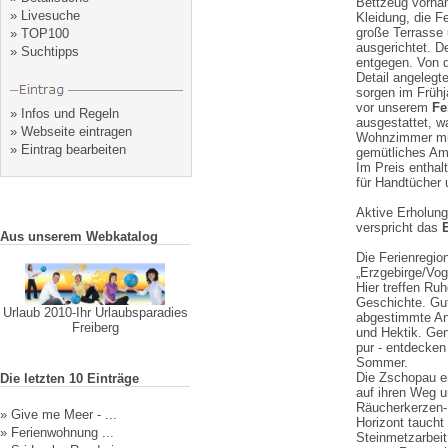
Bettzeug vorhan
»
Livesuche
Kleidung, die F
große Terrasse
»
TOP100
ausgerichtet. 
»
Suchtipps
entgegen. Von d
Detail angelegt
sorgen im Frühj
vor unserem
Fe
»
Infos und Regeln
ausgestattet, w
»
Webseite eintragen
Wohnzimmer mit
»
Eintrag bearbeiten
gemütliches Am
Im Preis enthal
für Handtücher
Aktive Erholung
verspricht das
Aus unserem Webkatalog
Die Ferienregio
„Erzgebirge/Vog
Hier treffen Ruh
Geschichte. Gu
Urlaub 2010-Ihr Urlaubsparadies
abgestimmte Ang
Freiberg
und Hektik. Gen
pur - entdecken
Sommer.
Die Zschopau en
Die letzten 10 Einträge
auf ihren Weg 
Räucherkerzen-
»
Give me Meer - ...
Horizont taucht
»
Ferienwohnung ...
Steinmetzarbeit