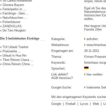
»
Sri Lanka Rundreisen
empor, Reste eh
»
Glunera Bayern
Egal ob Sie das
»
Ferienparks in ...
Naturerlebnisse
»
Familingo - Dein ...
historischen Ei
»
Naturhäuschen ...
wollen.
»
Ferienhäuser
Hier beginnt Ur
»
ZANDVILLAS
Familie Ziller
»
De Tien Heugten
Die 5 beliebtesten Einträge
Kategorie:
aufrufen
Webadresse:
www.ferienhaus
»
TUI Urlaub Tuerkei
Eingetragen am:
28.11.2021
»
Preiswerte ...
»
Urlaub in Hua Hin
Thema:
Firmen Praese
»
Tibet Reisen Lhasa ...
Keywords:
ferienhaus erzg
»
China Reisen China ...
Sprachen:
Link defekt?
hier melden
AGB-Verstoss?
Google-Suche:
Indexierte Sei
Mit den eingetragenen Keywords suchen
Google
|
Fireball
|
Lycos
|
Web
|
L