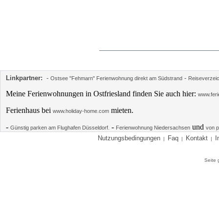
Linkpartner:
-
-
Ostsee "Fehmarn" Ferienwohnung direkt am Südstrand
Reiseverzei
Meine Ferienwohnungen in Ostfriesland finden Sie auch hier:
www.feri
Ferienhaus bei
mieten.
www.holiday-home.com
-
-
und
Günstig parken am Flughafen Düsseldorf.
Ferienwohnung Niedersachsen
von p
Nutzungsbedingungen
Faq
Kontakt
I
|
|
|
Seite 