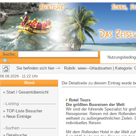
Suche:
Nutzungsbedin
Sie befinden sich hier --> Rubrik:
www---Urlaubsarten
| Kategorie:
06.08.2026 - 11:22 Uhr
Menü
Die Detailseite zu diesem Eintrag wurde b
»
Start / Gesamtübersicht
Rotel Tours
Die größten Busreisen der Welt
Wir sind der führende Spezialist für gro
»
TOP-Liste Besucher
Reisepionier. Reisen mit dem Rollenden 
»
Neue Einträge
weltweit zu außergewöhnlichen Zielen. 
individuelles Reisen.
Mit dem Rollenden Hotel in der Welt zu
»
Detailsuche