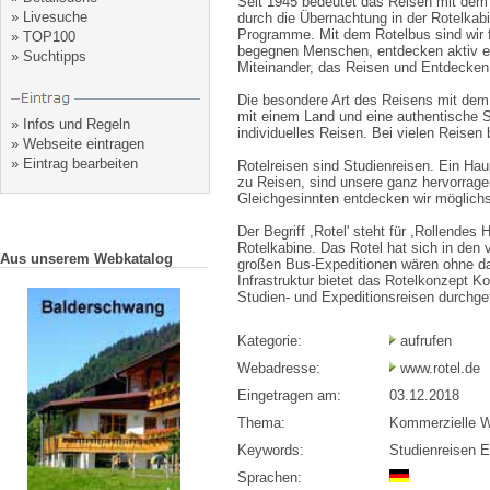
Seit 1945 bedeutet das Reisen mit dem
»
Livesuche
durch die Übernachtung in der Rotelkab
Programme. Mit dem Rotelbus sind wir f
»
TOP100
begegnen Menschen, entdecken aktiv ein
»
Suchtipps
Miteinander, das Reisen und Entdecken
Die besondere Art des Reisens mit dem
mit einem Land und eine authentische S
»
Infos und Regeln
individuelles Reisen. Bei vielen Reisen
»
Webseite eintragen
»
Eintrag bearbeiten
Rotelreisen sind Studienreisen. Ein Hau
zu Reisen, sind unsere ganz hervorrage
Gleichgesinnten entdecken wir möglichs
Der Begriff ,Rotel' steht für ,Rollendes 
Rotelkabine. Das Rotel hat sich in den
Aus unserem Webkatalog
großen Bus-Expeditionen wären ohne das
Infrastruktur bietet das Rotelkonzept K
Studien- und Expeditionsreisen durchgef
Kategorie:
aufrufen
Webadresse:
www.rotel.de
Eingetragen am:
03.12.2018
Thema:
Kommerzielle W
Keywords:
Studienreisen E
Sprachen: