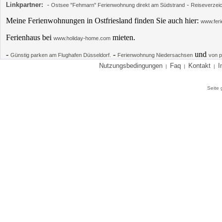
Linkpartner:
-
-
Ostsee "Fehmarn" Ferienwohnung direkt am Südstrand
Reiseverzei
Meine Ferienwohnungen in Ostfriesland finden Sie auch hier:
www.feri
Ferienhaus bei
mieten.
www.holiday-home.com
-
-
und
Günstig parken am Flughafen Düsseldorf.
Ferienwohnung Niedersachsen
von p
Nutzungsbedingungen
Faq
Kontakt
I
|
|
|
Seite 