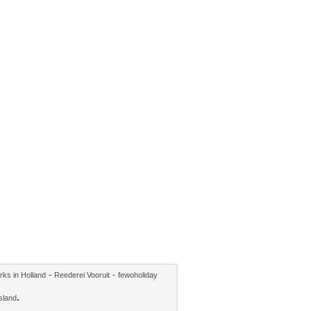
-
-
rks in Holland
Reederei Vooruit
fewoholiday
.
sland