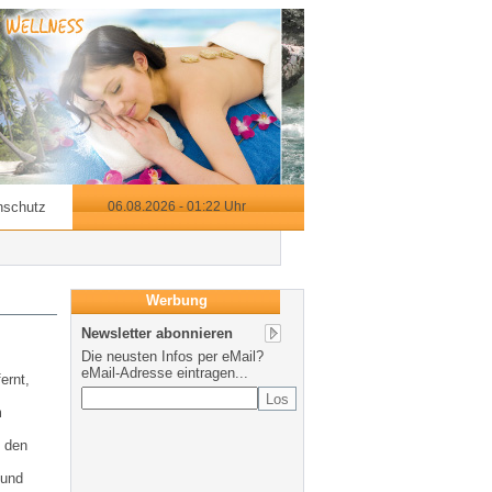
nschutz
06.08.2026 - 01:22 Uhr
Werbung
Newsletter abonnieren
Die neusten Infos per eMail?
eMail-Adresse eintragen...
ernt,
m
 den
 und