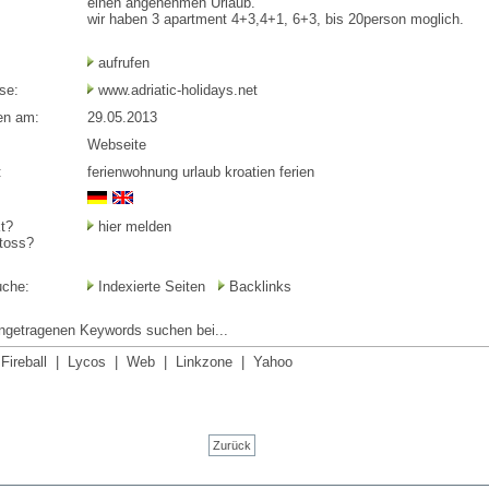
einen angenehmen Urlaub.
wir haben 3 apartment 4+3,4+1, 6+3, bis 20person moglich.
aufrufen
se:
www.adriatic-holidays.net
en am:
29.05.2013
Webseite
:
ferienwohnung urlaub kroatien ferien
t?
hier melden
toss?
uche:
Indexierte Seiten
Backlinks
ingetragenen Keywords suchen bei...
|
Fireball
|
Lycos
|
Web
|
Linkzone
|
Yahoo
Zurück