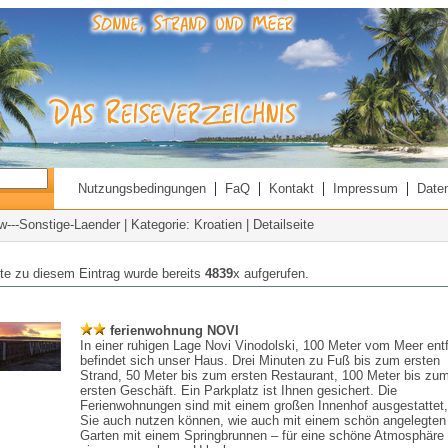
|
|
|
|
Nutzungsbedingungen
FaQ
Kontakt
Impressum
Date
---Sonstige-Laender
| Kategorie:
Kroatien
| Detailseite
ite zu diesem Eintrag wurde bereits
4839
x aufgerufen.
ferienwohnung NOVI
In einer ruhigen Lage Novi Vinodolski, 100 Meter vom Meer entf
befindet sich unser Haus. Drei Minuten zu Fuß bis zum ersten
Strand, 50 Meter bis zum ersten Restaurant, 100 Meter bis zu
ersten Geschäft. Ein Parkplatz ist Ihnen gesichert. Die
Ferienwohnungen sind mit einem großen Innenhof ausgestattet,
Sie auch nutzen können, wie auch mit einem schön angelegten
Garten mit einem Springbrunnen – für eine schöne Atmosphäre