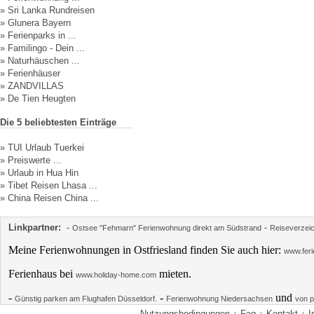
»
Sri Lanka Rundreisen
»
Glunera Bayern
»
Ferienparks in ...
»
Familingo - Dein ...
»
Naturhäuschen ...
»
Ferienhäuser
»
ZANDVILLAS
»
De Tien Heugten
Die 5 beliebtesten Einträge
»
TUI Urlaub Tuerkei
»
Preiswerte ...
»
Urlaub in Hua Hin
»
Tibet Reisen Lhasa ...
»
China Reisen China ...
Linkpartner:
-
-
Ostsee "Fehmarn" Ferienwohnung direkt am Südstrand
Reiseverzei
Meine Ferienwohnungen in Ostfriesland finden Sie auch hier:
www.feri
Ferienhaus bei
mieten.
www.holiday-home.com
-
-
und
Günstig parken am Flughafen Düsseldorf.
Ferienwohnung Niedersachsen
von p
Nutzungsbedingungen
Faq
Kontakt
I