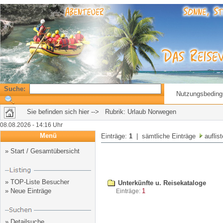
Suche:
Nutzungsbedin
Sie befinden sich hier --> Rubrik: Urlaub Norwegen
08.08.2026 - 14:16 Uhr
Menü
Einträge:
1
| sämtliche Einträge
auflis
»
Start / Gesamtübersicht
»
TOP-Liste Besucher
Unterkünfte u. Reisekataloge
»
Neue Einträge
1
Einträge:
»
Detailsuche