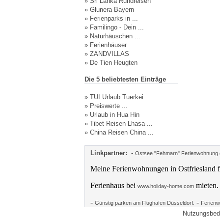
»
Sri Lanka Rundreisen
»
Glunera Bayern
»
Ferienparks in ...
»
Familingo - Dein ...
»
Naturhäuschen ...
»
Ferienhäuser
»
ZANDVILLAS
»
De Tien Heugten
Die 5 beliebtesten Einträge
»
TUI Urlaub Tuerkei
»
Preiswerte ...
»
Urlaub in Hua Hin
»
Tibet Reisen Lhasa ...
»
China Reisen China ...
Linkpartner:
-
Ostsee "Fehmarn" Ferienwohnung d
Meine Ferienwohnungen in Ostfriesland f
Ferienhaus bei
mieten.
www.holiday-home.com
-
-
Günstig parken am Flughafen Düsseldorf.
Ferienw
Nutzungsbed