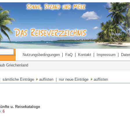
|
|
|
|
Nutzungsbedingungen
FaQ
Kontakt
Impressum
Date
laub Griechenland
 sämtliche Einträge
auflisten
| nur neue Einträge
auflisten
ünfte u. Reisekataloge
6
e: