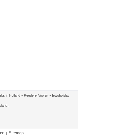
-
-
rks in Holland
Reederei Vooruit
fewoholiday
.
sland
en
Sitemap
|