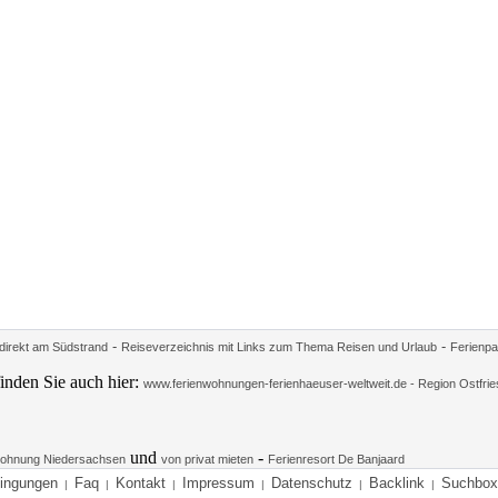
-
-
irekt am Südstrand
Reiseverzeichnis mit Links zum Thema Reisen und Urlaub
Ferienpa
inden Sie auch hier:
www.ferienwohnungen-ferienhaeuser-weltweit.de - Region Ostfrie
und
-
ohnung Niedersachsen
von privat mieten
Ferienresort De Banjaard
ingungen
Faq
Kontakt
Impressum
Datenschutz
Backlink
Suchbox
|
|
|
|
|
|