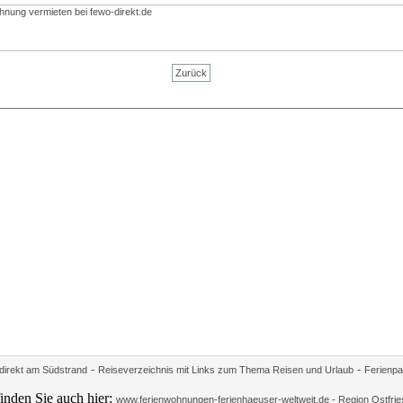
Zurück
-
-
irekt am Südstrand
Reiseverzeichnis mit Links zum Thema Reisen und Urlaub
Ferienpa
inden Sie auch hier:
www.ferienwohnungen-ferienhaeuser-weltweit.de - Region Ostfrie