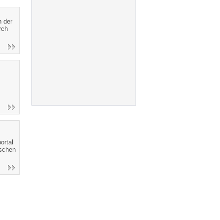
n der
rch
ortal
ischen