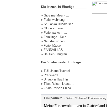
Die letzten 10 Einträge
»
Give me Meer - ...
»
Ferienwohnung ...
»
Sri Lanka Rundreisen
»
Glunera Bayern
»
Ferienparks in ...
»
Familingo - Dein ...
»
Naturhäuschen ...
»
Ferienhäuser
»
ZANDVILLAS
»
De Tien Heugten
Die 5 beliebtesten Einträge
»
TUI Urlaub Tuerkei
»
Preiswerte ...
»
Urlaub in Hua Hin
»
Tibet Reisen Lhasa ...
»
China Reisen China ...
Linkpartner:
-
Ostsee "Fehmarn" Ferienwohnung d
Meine Ferienwohnungen in Ostfriesland f