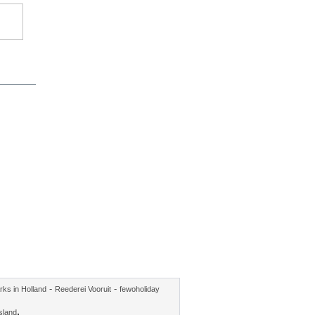
-
-
rks in Holland
Reederei Vooruit
fewoholiday
.
sland