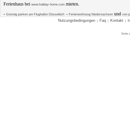
Ferienhaus bei
mieten.
www.holiday-home.com
-
-
und
Günstig parken am Flughafen Düsseldorf.
Ferienwohnung Niedersachsen
von p
Nutzungsbedingungen
Faq
Kontakt
I
|
|
|
Seite 