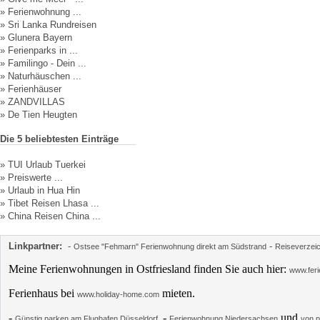
»
Ferienwohnung ...
»
Sri Lanka Rundreisen
»
Glunera Bayern
»
Ferienparks in ...
»
Familingo - Dein ...
»
Naturhäuschen ...
»
Ferienhäuser
»
ZANDVILLAS
»
De Tien Heugten
Die 5 beliebtesten Einträge
»
TUI Urlaub Tuerkei
»
Preiswerte ...
»
Urlaub in Hua Hin
»
Tibet Reisen Lhasa ...
»
China Reisen China ...
Linkpartner:
-
-
Ostsee "Fehmarn" Ferienwohnung direkt am Südstrand
Reiseverzei
Meine Ferienwohnungen in Ostfriesland finden Sie auch hier:
www.feri
Ferienhaus bei
mieten.
www.holiday-home.com
-
-
und
Günstig parken am Flughafen Düsseldorf.
Ferienwohnung Niedersachsen
von p