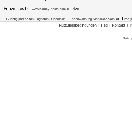
Ferienhaus bei
mieten.
www.holiday-home.com
-
-
und
Günstig parken am Flughafen Düsseldorf.
Ferienwohnung Niedersachsen
von p
Nutzungsbedingungen
Faq
Kontakt
I
|
|
|
Seite 