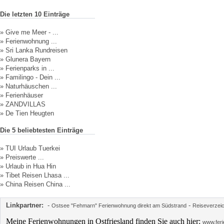
Die letzten 10 Einträge
»
Give me Meer - ...
»
Ferienwohnung ...
»
Sri Lanka Rundreisen
»
Glunera Bayern
»
Ferienparks in ...
»
Familingo - Dein ...
»
Naturhäuschen ...
»
Ferienhäuser
»
ZANDVILLAS
»
De Tien Heugten
Die 5 beliebtesten Einträge
»
TUI Urlaub Tuerkei
»
Preiswerte ...
»
Urlaub in Hua Hin
»
Tibet Reisen Lhasa ...
»
China Reisen China ...
Linkpartner:
-
-
Ostsee "Fehmarn" Ferienwohnung direkt am Südstrand
Reiseverzei
Meine Ferienwohnungen in Ostfriesland finden Sie auch hier:
www.feri