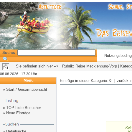
Suche:
Nutzungsbedin
Sie befinden sich hier --> Rubrik:
Reise Mecklenburg-Vorp
| Katego
08.08.2026 - 17:30 Uhr
Menü
Einträge in dieser Kategorie:
0
| zurück 
»
Start / Gesamtübersicht
»
TOP-Liste Besucher
»
Neue Einträge
»
Detailsuche