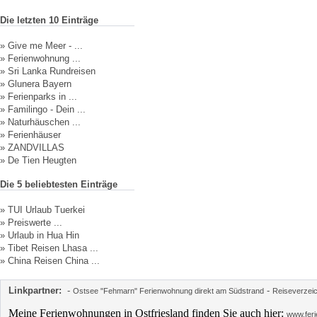
Die letzten 10 Einträge
»
Give me Meer - ...
»
Ferienwohnung ...
»
Sri Lanka Rundreisen
»
Glunera Bayern
»
Ferienparks in ...
»
Familingo - Dein ...
»
Naturhäuschen ...
»
Ferienhäuser
»
ZANDVILLAS
»
De Tien Heugten
Die 5 beliebtesten Einträge
»
TUI Urlaub Tuerkei
»
Preiswerte ...
»
Urlaub in Hua Hin
»
Tibet Reisen Lhasa ...
»
China Reisen China ...
Linkpartner:
-
-
Ostsee "Fehmarn" Ferienwohnung direkt am Südstrand
Reiseverzei
Meine Ferienwohnungen in Ostfriesland finden Sie auch hier:
www.feri