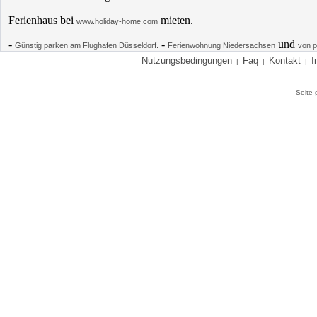
Ferienhaus bei
mieten.
www.holiday-home.com
-
-
und
Günstig parken am Flughafen Düsseldorf.
Ferienwohnung Niedersachsen
von p
Nutzungsbedingungen
Faq
Kontakt
I
|
|
|
Seite 