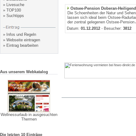
»
Livesuche
Ostsee-Pension Doberan-Heilige
»
TOP100
Die Schoenheiten der Natur und Sehe
»
Suchtipps
lassen sich ideal beim Ostsee-Radurla
der zentral gelegenen Ostsee-Pension A
Datum:
01.12.2012
- Besucher:
3812
»
Infos und Regeln
»
Webseite eintragen
»
Eintrag bearbeiten
Aus unserem Webkatalog
Wellnessurlaub in ausgesuchten
Thermen
Die letzten 10 Einträge