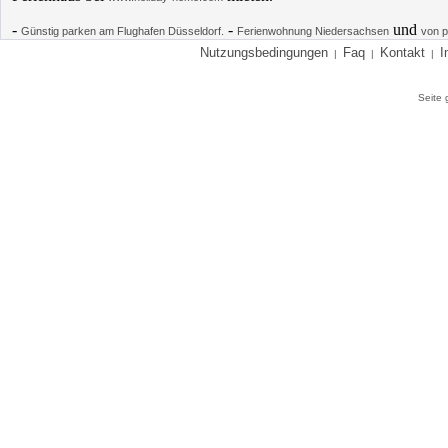
-
-
und
Günstig parken am Flughafen Düsseldorf.
Ferienwohnung Niedersachsen
von p
Nutzungsbedingungen
Faq
Kontakt
I
|
|
|
Seite 