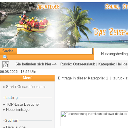
Suche:
Nutzungsbedin
Sie befinden sich hier --> Rubrik:
Ostseeurlaub
| Kategorie: Heili
06.08.2026 - 18:52 Uhr
Menü
Einträge in dieser Kategorie:
1
| zurück 
»
Start / Gesamtübersicht
»
TOP-Liste Besucher
»
Neue Einträge
»
Detailsuche