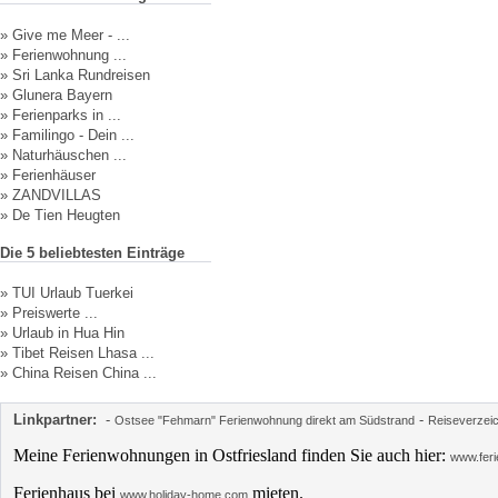
»
Give me Meer - ...
»
Ferienwohnung ...
»
Sri Lanka Rundreisen
»
Glunera Bayern
»
Ferienparks in ...
»
Familingo - Dein ...
»
Naturhäuschen ...
»
Ferienhäuser
»
ZANDVILLAS
»
De Tien Heugten
Die 5 beliebtesten Einträge
»
TUI Urlaub Tuerkei
»
Preiswerte ...
»
Urlaub in Hua Hin
»
Tibet Reisen Lhasa ...
»
China Reisen China ...
Linkpartner:
-
-
Ostsee "Fehmarn" Ferienwohnung direkt am Südstrand
Reiseverzei
Meine Ferienwohnungen in Ostfriesland finden Sie auch hier:
www.feri
Ferienhaus bei
mieten.
www.holiday-home.com